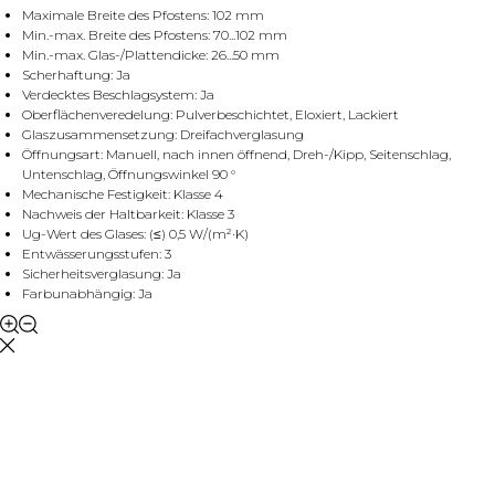
Maximale Breite des Pfostens: 102 mm
Min.-max. Breite des Pfostens: 70...102 mm
Min.-max. Glas-/Plattendicke: 26...50 mm
Scherhaftung: Ja
Verdecktes Beschlagsystem: Ja
Oberflächenveredelung: Pulverbeschichtet, Eloxiert, Lackiert
Glaszusammensetzung: Dreifachverglasung
Öffnungsart: Manuell, nach innen öffnend, Dreh-/Kipp, Seitenschlag,
Untenschlag, Öffnungswinkel 90 °
Mechanische Festigkeit: Klasse 4
Nachweis der Haltbarkeit: Klasse 3
Ug-Wert des Glases: (≤) 0,5 W/(m²·K)
Entwässerungsstufen: 3
Sicherheitsverglasung: Ja
Farbunabhängig: Ja