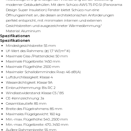
moderner Gebäudehüllen. Mit dem Schüco AWS 75 PD.SI (Panorama
Design Super Insulation) Fenster bietet Schüco nun eine
Öffnungseinheit an, die diesen architektonischen Anforderungen
perfekt entspricht, mit minimalen internen und externen
Gesichtsbreiten und ausgezeichneter Wärmedämmung."
Material: Aluminium
Spezifikationen
Spezifikationen
Mindestgesichtsbreite: 55 mm
Uf-Wert des Rahmens: (≥) 1,7 W/(m²·K)
Maximale Glas-/Plattendicke: 50 mm
Maximale Flügelbreite: 1450 mm
Maximale Flügelhöhe: 2500 mm
Maximaler Schalldämmindex Rwp: 46 dB(A)
Luftdurchlässigkeit: Klasse 4
Wasserdichtigkeit: Klasse 9A
Einbruchhemmung: Bis RC 2
Windlastwiderstand: Klasse C5 / B5
CE-Kennzeichnung: Ja
Gesamtbautiefe: 85 mm
Breite des Flügelrahmens: 85 mm
Maximales Flügelgewicht: 160 kg
Min.-max. Flügelhöhe: 540...2500 mm
Min.-max. Flügelbreite: 470...1450 mm
Äußere Rahmenbreite: 55 mm