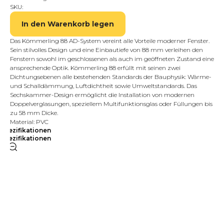
SKU:
In den Warenkorb legen
Das Kömmerling 88 AD-System vereint alle Vorteile moderner Fenster.
Sein stilvolles Design und eine Einbautiefe von 88 mm verleihen den
Fenstern sowohl im geschlossenen als auch im geöffneten Zustand eine
ansprechende Optik. Kömmerling 88 erfüllt mit seinen zwei
Dichtungsebenen alle bestehenden Standards der Bauphysik: Wärme-
und Schalldämmung, Luftdichtheit sowie Umweltstandards. Das
Sechskammer-Design ermöglicht die Installation von modernen
Doppelverglasungen, speziellem Multifunktionsglas oder Füllungen bis
zu 58 mm Dicke.
Material: PVC
Spezifikationen
Spezifikationen