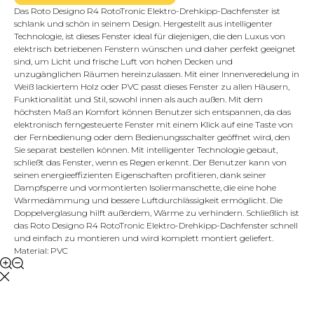
Das Roto Designo R4 RotoTronic Elektro-Drehkipp-Dachfenster ist
schlank und schön in seinem Design. Hergestellt aus intelligenter
Technologie, ist dieses Fenster ideal für diejenigen, die den Luxus von
elektrisch betriebenen Fenstern wünschen und daher perfekt geeignet
sind, um Licht und frische Luft von hohen Decken und
unzugänglichen Räumen hereinzulassen. Mit einer Innenveredelung in
Weiß lackiertem Holz oder PVC passt dieses Fenster zu allen Häusern,
Funktionalität und Stil, sowohl innen als auch außen. Mit dem
höchsten Maß an Komfort können Benutzer sich entspannen, da das
elektronisch ferngesteuerte Fenster mit einem Klick auf eine Taste von
der Fernbedienung oder dem Bedienungsschalter geöffnet wird, den
Sie separat bestellen können. Mit intelligenter Technologie gebaut,
schließt das Fenster, wenn es Regen erkennt. Der Benutzer kann von
seinen energieeffizienten Eigenschaften profitieren, dank seiner
Dampfsperre und vormontierten Isoliermanschette, die eine hohe
Wärmedämmung und bessere Luftdurchlässigkeit ermöglicht. Die
Doppelverglasung hilft außerdem, Wärme zu verhindern. Schließlich ist
das Roto Designo R4 RotoTronic Elektro-Drehkipp-Dachfenster schnell
und einfach zu montieren und wird komplett montiert geliefert.
Material: PVC