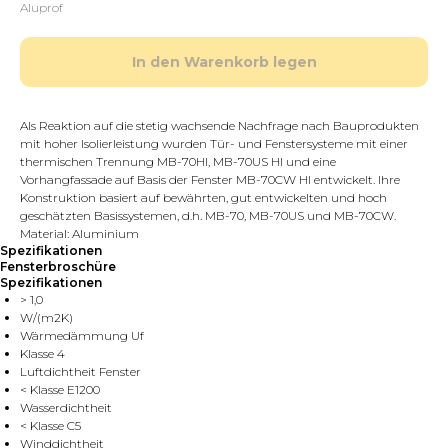
Aluprof
In den Warenkorb legen
Als Reaktion auf die stetig wachsende Nachfrage nach Bauprodukten
mit hoher Isolierleistung wurden Tür- und Fenstersysteme mit einer
thermischen Trennung MB-70HI, MB-70US HI und eine
Vorhangfassade auf Basis der Fenster MB-70CW HI entwickelt. Ihre
Konstruktion basiert auf bewährten, gut entwickelten und hoch
geschätzten Basissystemen, d.h. MB-70, MB-70US und MB-70CW.
Material: Aluminium
Spezifikationen
Fensterbroschüre
Spezifikationen
> 1,0
W/(m2K)
Wärmedämmung Uf
Klasse 4
Luftdichtheit Fenster
< Klasse E1200
Wasserdichtheit
< Klasse C5
Winddichtheit