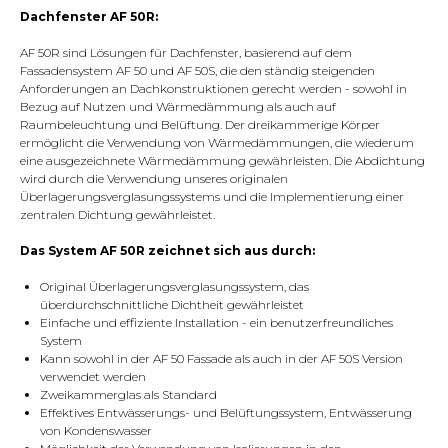
Dachfenster AF 50R:
AF 50R sind Lösungen für Dachfenster, basierend auf dem
Fassadensystem AF 50 und AF 50S, die den ständig steigenden
Anforderungen an Dachkonstruktionen gerecht werden - sowohl in
Bezug auf Nutzen und Wärmedämmung als auch auf
Raumbeleuchtung und Belüftung. Der dreikammerige Körper
ermöglicht die Verwendung von Wärmedämmungen, die wiederum
eine ausgezeichnete Wärmedämmung gewährleisten. Die Abdichtung
wird durch die Verwendung unseres originalen
Überlagerungsverglasungssystems und die Implementierung einer
zentralen Dichtung gewährleistet.
Das System AF 50R zeichnet sich aus durch:
Original Überlagerungsverglasungssystem, das
überdurchschnittliche Dichtheit gewährleistet
Einfache und effiziente Installation - ein benutzerfreundliches
System
Kann sowohl in der AF 50 Fassade als auch in der AF 50S Version
verwendet werden
Zweikammerglas als Standard
Effektives Entwässerungs- und Belüftungssystem, Entwässerung
von Kondenswasser